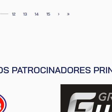
12
13
14
15
S PATROCINADORES PRI