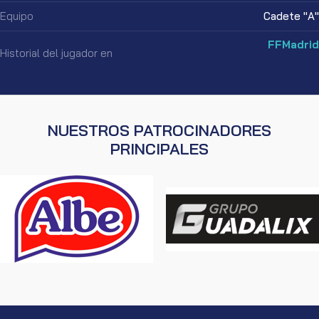
Equipo
Cadete "A"
FFMadrid
Historial del jugador en
NUESTROS PATROCINADORES
PRINCIPALES