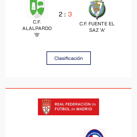
2
:
3
C.F.
C.F. FUENTE EL
ALALPARDO
SAZ 'A'
'B'
Clasificación