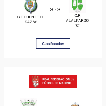
3
:
3
C.F.
C.F. FUENTE EL
ALALPARDO
SAZ 'A'
'C'
Clasificación