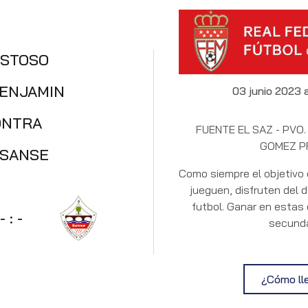
ISTOSO
ENJAMIN
03 junio 2023 
ONTRA
FUENTE EL SAZ - PVO.
GOMEZ P
 SANSE
Como siempre el objetivo 
jueguen, disfruten del 
futbol. Ganar en estas
-
:
-
secunda
¿Cómo ll