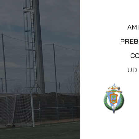
AM
PREB
C
UD