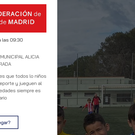
a las 09:30
 MUNICIPAL ALICIA
RADA
es que todos lo niños
deporte y jueguen al
 edades siempre es
rio
egar?