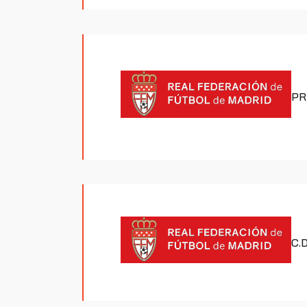
PR
C.