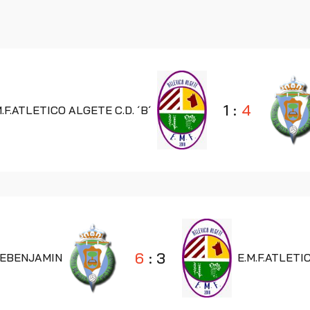
1
:
4
M.F.ATLETICO ALGETE C.D. ´B´
6
:
3
EBENJAMIN
E.M.F.ATLETIC