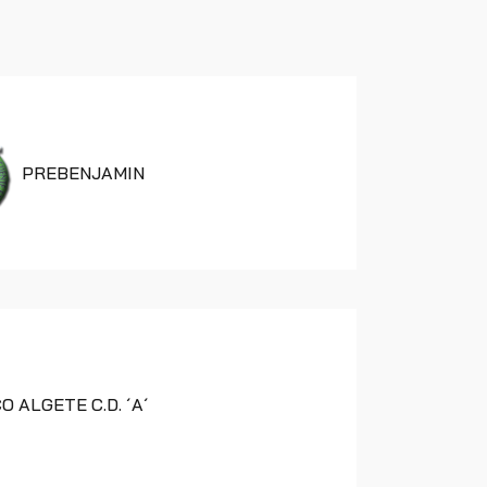
PREBENJAMIN
O ALGETE C.D. ´A´