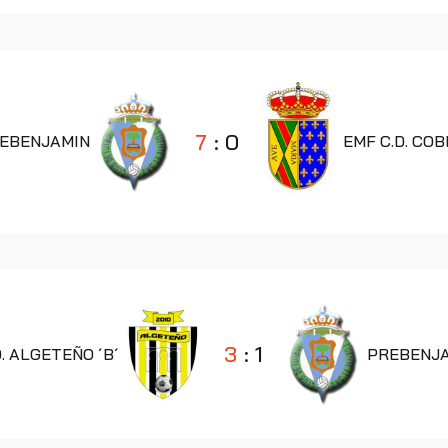
7
:
0
EBENJAMIN
EMF C.D. COB
3
:
1
D. ALGETEÑO ´B´
PREBENJ