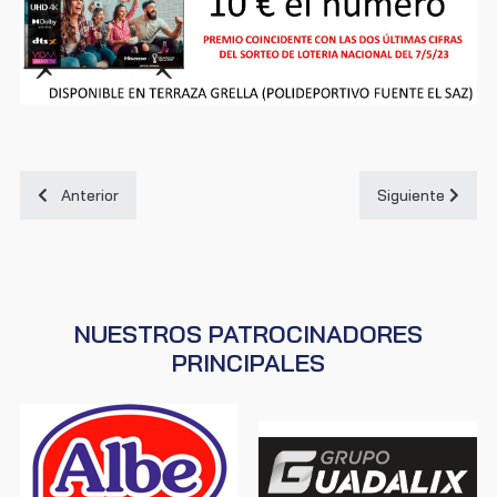
Artículo anterior: Summer Camp 2024
Artículo siguient
Anterior
Siguiente
NUESTROS PATROCINADORES
PRINCIPALES